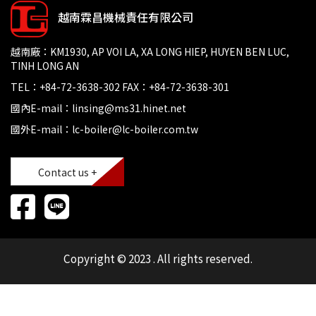
越南霖昌機械責任有限公司
越南廠：KM1930, AP VOI LA, XA LONG HIEP, HUYEN BEN LUC,
TINH LONG AN
TEL：+84-72-3638-302 FAX：+84-72-3638-301
國內E-mail：linsing@ms31.hinet.net
國外E-mail：lc-boiler@lc-boiler.com.tw
Contact us +
Copyright © 2023 . All rights reserved.