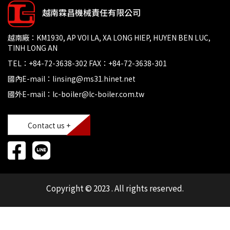
越南霖昌機械責任有限公司
越南廠：KM1930, AP VOI LA, XA LONG HIEP, HUYEN BEN LUC,
TINH LONG AN
TEL：+84-72-3638-302 FAX：+84-72-3638-301
國內E-mail：linsing@ms31.hinet.net
國外E-mail：lc-boiler@lc-boiler.com.tw
Contact us +
Copyright © 2023 . All rights reserved.