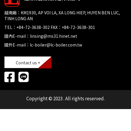
越南廠：KM1930, AP VOI LA, XA LONG HIEP, HUYEN BEN LUC,
TINH LONG AN
TEL：+84-72-3638-302 FAX：+84-72-3638-301
國內E-mail：linsing@ms31.hinet.net
國外E-mail：lc-boiler@lc-boiler.com.tw
Contact us +
Copyright © 2023 . All rights reserved.