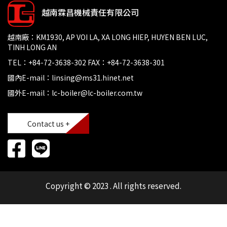
越南霖昌機械責任有限公司
越南廠：KM1930, AP VOI LA, XA LONG HIEP, HUYEN BEN LUC,
TINH LONG AN
TEL：+84-72-3638-302 FAX：+84-72-3638-301
國內E-mail：linsing@ms31.hinet.net
國外E-mail：lc-boiler@lc-boiler.com.tw
Contact us +
Copyright © 2023 . All rights reserved.