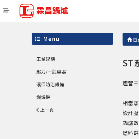
Menu
首
工業鍋爐
S
壓力/一般容器
煙管三
環保防治設備
燃燒機
相當蒸發量
上一頁
設計壓力
鍋爐效
燃料選